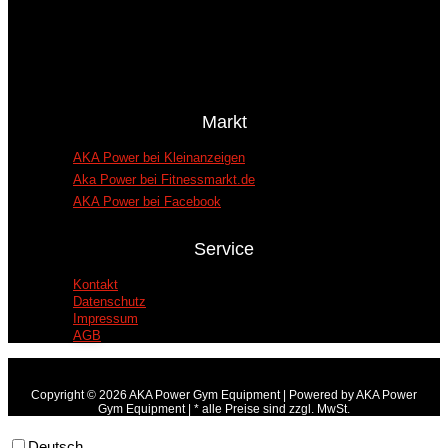
spezialisiert. Wir sind ein B2B-Shop für
gebrauchte Fitnessgeräte. Der Verkauf findet nur
gegen Vorlage eines Gewerbescheines statt.
Privatkunden nur auf Anfrage.
Markt
AKA Power bei Kleinanzeigen
Aka Power bei Fitnessmarkt.de
AKA Power bei Facebook
Service
Kontakt
Datenschutz
Impressum
AGB
Copyright © 2026 AKA Power Gym Equipment | Powered by AKA Power
Gym Equipment | * alle Preise sind zzgl. MwSt.
Deutsch