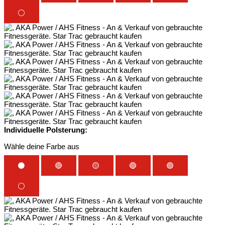
⚪
Individuelle Polsterung:
Wähle deine Farbe aus
⚫
🔴
🟡
🔵
🟢
⚪