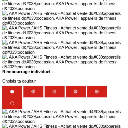
Rembourrage individuel :
Choisis ta couleur
⚫
🔴
🟡
🔵
🟢
⚪