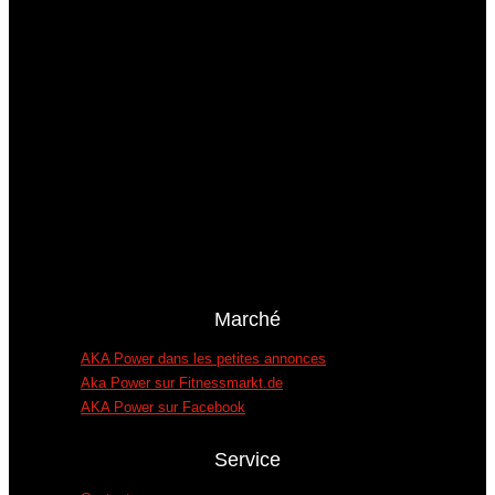
Nous sommes spécialisés dans l'achat et la
vente d'équipements de fitness et d'entraînement
d'occasion. Nous sommes une boutique B2B
d'appareils de fitness d'occasion. La vente n'a
lieu que sur présentation d'une carte
professionnelle. Clients privés uniquement sur
demande.
Marché
AKA Power dans les petites annonces
Aka Power sur Fitnessmarkt.de
AKA Power sur Facebook
Service