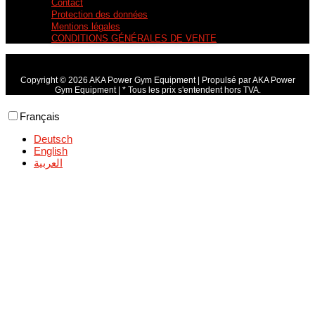
Contact
Protection des données
Mentions légales
CONDITIONS GÉNÉRALES DE VENTE
Copyright © 2026 AKA Power Gym Equipment | Propulsé par AKA Power
Gym Equipment | * Tous les prix s'entendent hors TVA.
Français
Deutsch
English
العربية‏